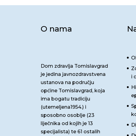
O nama
Na
O
Dom zdravlja Tomislavgrad
Z
je jedina javnozdravstvena
i 
ustanova na području
H
općine Tomislavgrad, koja
e
ima bogatu tradiciju
Sp
(utemeljena1954.) i
ko
sposobno osoblje (23
liječnika od kojih je 13
D
specijalista) te 61 ostalih
Dr