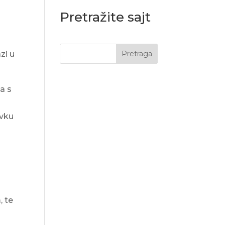
Pretražite sajt
zi u
Pretraga
a s
avku
, te