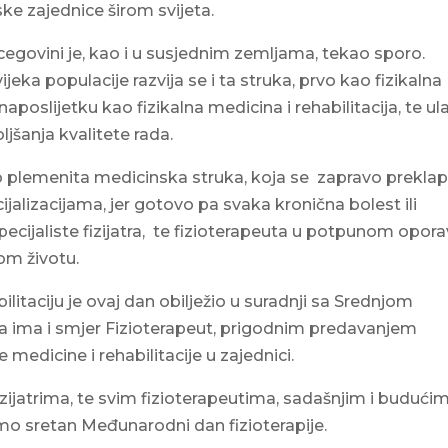
jske zajednice širom svijeta.
cegovini je, kao i u susjednim zemljama, tekao sporo.
ka populacije razvija se i ta struka, prvo kao fizikalna
naposlijetku kao fizikalna medicina i rehabilitacija, te ula
ljšanja kvalitete rada.
vrlo plemenita medicinska struka, koja se zapravo preklap
lizacijama, jer gotovo pa svaka kronična bolest ili
cijaliste fizijatra, te fizioterapeuta u potpunom opor
nom životu.
ilitaciju je ovaj dan obilježio u suradnji sa Srednjom
 ima i smjer Fizioterapeut, prigodnim predavanjem
e medicine i rehabilitacije u zajednici.
ijatrima, te svim fizioterapeutima, sadašnjim i budućim
mo sretan Međunarodni dan fizioterapije.