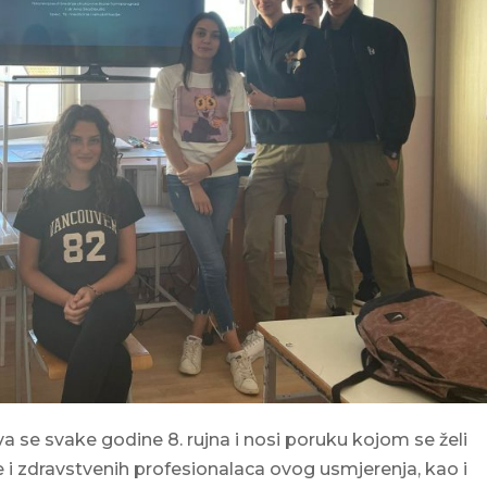
a se svake godine 8. rujna i nosi poruku kojom se želi
ije i zdravstvenih profesionalaca ovog usmjerenja, kao i