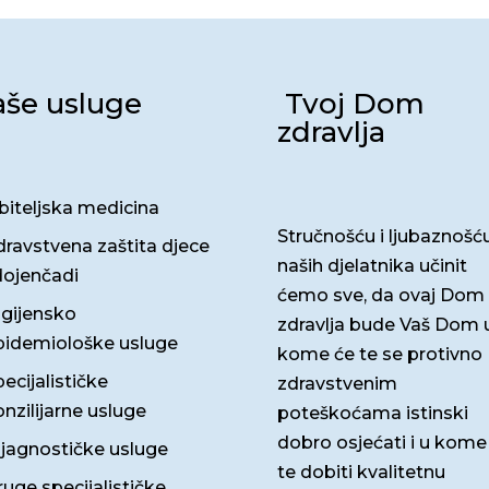
še usluge
Tvoj Dom
zdravlja
biteljska medicina
Stručnošću i ljubaznošć
dravstvena zaštita djece
naših djelatnika učinit
dojenčadi
ćemo sve, da ovaj Dom
igijensko
zdravlja bude Vaš Dom 
pidemiološke usluge
kome će te se protivno
ecijalističke
zdravstvenim
nzilijarne usluge
poteškoćama istinski
dobro osjećati i u kome
ijagnostičke usluge
te dobiti kvalitetnu
uge specijalističke