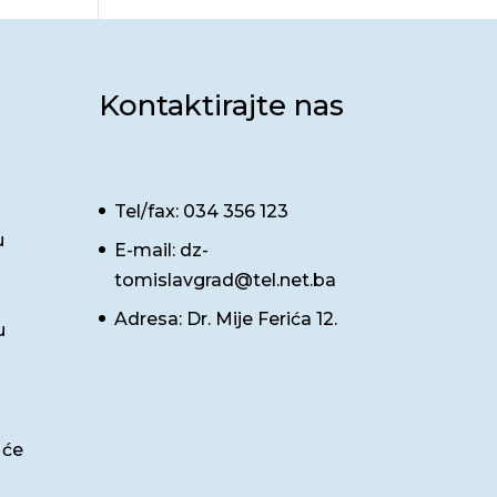
Kontaktirajte nas
Tel/fax: 034 356 123
u
E-mail: dz-
tomislavgrad@tel.net.ba
Adresa: Dr. Mije Ferića 12.
u
 će