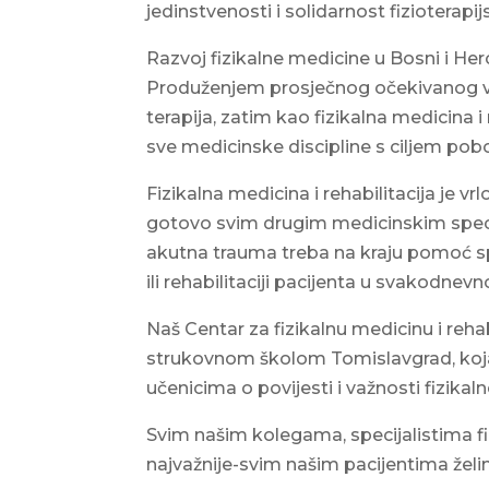
jedinstvenosti i solidarnost fizioterapi
Razvoj fizikalne medicine u Bosni i Her
Produženjem prosječnog očekivanog vije
terapija, zatim kao fizikalna medicina i 
sve medicinske discipline s ciljem pobo
Fizikalna medicina i rehabilitacija je 
gotovo svim drugim medicinskim specija
akutna trauma treba na kraju pomoć spe
ili rehabilitaciji pacijenta u svakodnev
Naš Centar za fizikalnu medicinu i rehab
strukovnom školom Tomislavgrad, koja
učenicima o povijesti i važnosti fizikaln
Svim našim kolegama, specijalistima fiz
najvažnije-svim našim pacijentima želi