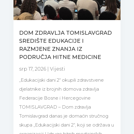
DOM ZDRAVLJA TOMISLAVGRAD
SREDIŠTE EDUKACIJE I
RAZMJENE ZNANJA IZ
PODRUČJA HITNE MEDICINE
srp 17, 2026
|
Vijesti
„Edukacijski dani 2“ okupili zdravstvene
djelatnike iz brojnih domova zdravlja
Federacije Bosne i Hercegovine
TOMISLAVGRAD – Dom zdravlja
Tomislavgrad danas je domaćin stručnog
skupa „Edukacijski dani 2“, koji se održava u
organizaciji Udruge hitnih medicinskih...