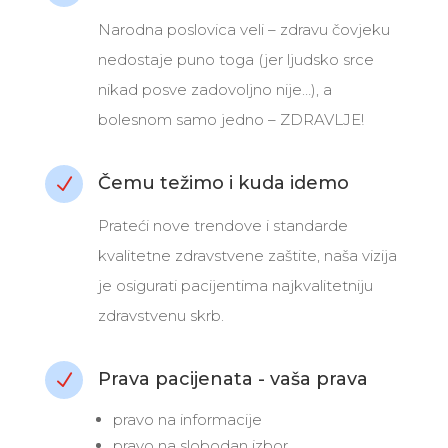
Narodna poslovica veli – zdravu čovjeku
nedostaje puno toga (jer ljudsko srce
nikad posve zadovoljno nije…), a
bolesnom samo jedno – ZDRAVLJE!
Čemu težimo i kuda idemo
N
Prateći nove trendove i standarde
kvalitetne zdravstvene zaštite, naša vizija
je osigurati pacijentima najkvalitetniju
zdravstvenu skrb.
Prava pacijenata - vaša prava
N
pravo na informacije
pravo na slobodan izbor