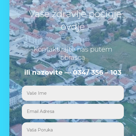
Vaše zdravlje počinje
ovdje
Kontaktirajte nas putem
obrasca
ili nazovite — 034/ 356 – 103