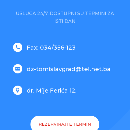
USLUGA 24/7.
DOSTUPNI SU TERMINI ZA
ISTI DAN
Fax: 034/356-123

dz-tomislavgrad@tel.net.ba

dr. Mije Ferića 12.

REZERVIRAJTE TERMIN