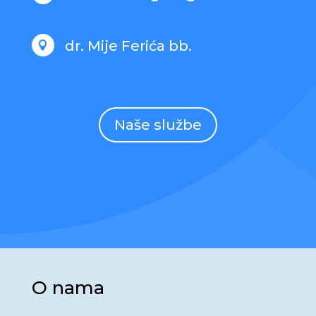
dr. Mije Ferića bb.

Naše službe
O nama