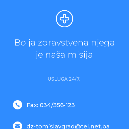
Bolja zdravstvena njega
je naša misija
USLUGA 24/7.
Fax: 034/356-123

dz-tomislavgrad@tel.net.ba
