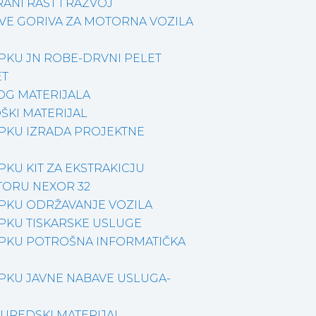
ANI RAST I RAZVOJ
VE GORIVA ZA MOTORNA VOZILA
PKU JN ROBE-DRVNI PELET
ET
OG MATERIJALA
ŠKI MATERIJAL
PKU IZRADA PROJEKTNE
KU KIT ZA EKSTRAKICJU
TORU NEXOR 32
PKU ODRŽAVANJE VOZILA
PKU TISKARSKE USLUGE
PKU POTROŠNA INFORMATIČKA
PKU JAVNE NABAVE USLUGA-
 UREDSKI MATERIJAL