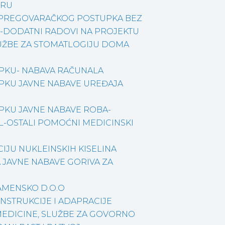
ORU
 PREGOVARAČKOG POSTUPKA BEZ
 -DODATNI RADOVI NA PROJEKTU
LUŽBE ZA STOMATLOGIJU DOMA
PKU- NABAVA RAČUNALA
PKU JAVNE NABAVE UREĐAJA
PKU JAVNE NABAVE ROBA-
AL-OSTALI POMOĆNI MEDICINSKI
IJU NUKLEINSKIH KISELINA
JAVNE NABAVE GORIVA ZA
AMENSKO D.O.O
NSTRUKCIJE I ADAPRACIJE
MEDICINE, SLUŽBE ZA GOVORNO