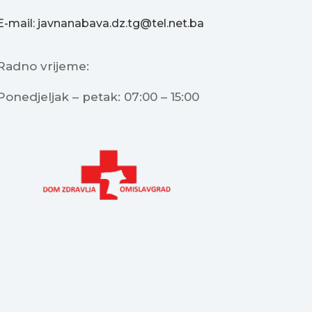
E-mail: javnanabava.dz.tg@tel.net.ba
Radno vrijeme:
Ponedjeljak – petak: 07:00 – 15:00