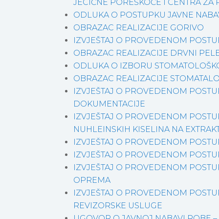
JECIČNE POREŠKOĆE I CENTRA ZA R
ODLUKA O POSTUPKU JAVNE NABA
OBRAZAC REALIZACIJE GORIVO
IZVJEŠTAJ O PROVEDENOM POSTU
OBRAZAC REALIZACIJE DRVNI PEL
ODLUKA O IZBORU STOMATOLOŠK
OBRAZAC REALIZACIJE STOMATALO
IZVJEŠTAJ O PROVEDENOM POSTU
DOKUMENTACIJE
IZVJEŠTAJ O PROVEDENOM POSTUP
NUHLEINSKIH KISELINA NA EXTRAK
IZVJEŠTAJ O PROVEDENOM POSTU
IZVJEŠTAJ O PROVEDENOM POSTU
IZVJEŠTAJ O PROVEDENOM POSTU
OPREMA
IZVJEŠTAJ O PROVEDENOM POSTU
REVIZORSKE USLUGE
UGOVOR O JAVNOJ NABAVI ROBE –