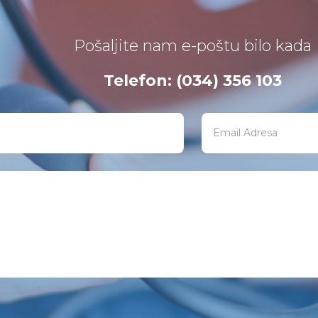
Pošaljite nam e-poštu bilo kada
Telefon: (034) 356 103