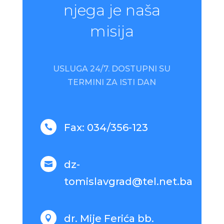
njega je naša
misija
USLUGA 24/7.
DOSTUPNI SU
TERMINI ZA ISTI DAN
Fax: 034/356-123

dz-

tomislavgrad@tel.net.ba
dr. Mije Ferića bb.
