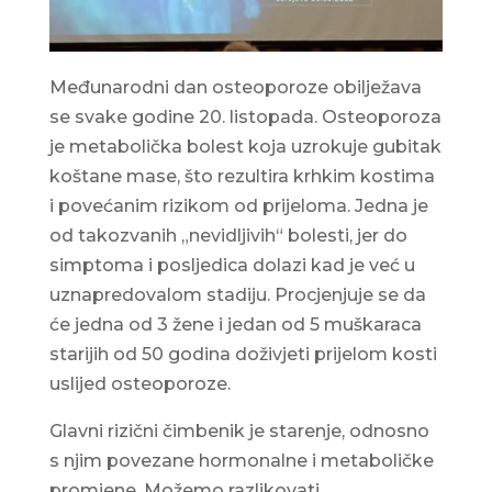
Međunarodni dan osteoporoze obilježava
se svake godine 20. listopada. Osteoporoza
je metabolička bolest koja uzrokuje gubitak
koštane mase, što rezultira krhkim kostima
i povećanim rizikom od prijeloma. Jedna je
od takozvanih „nevidljivih“ bolesti, jer do
simptoma i posljedica dolazi kad je već u
uznapredovalom stadiju. Procjenjuje se da
će jedna od 3 žene i jedan od 5 muškaraca
starijih od 50 godina doživjeti prijelom kosti
uslijed osteoporoze.
Glavni rizični čimbenik je starenje, odnosno
s njim povezane hormonalne i metaboličke
promjene. Možemo razlikovati