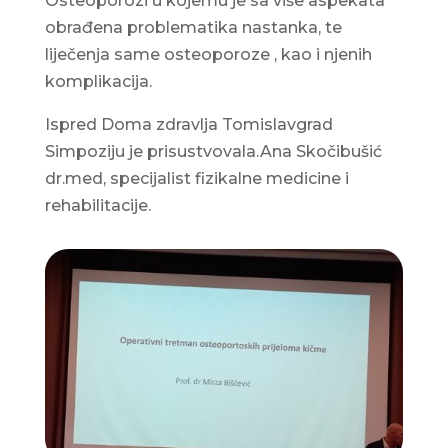
Osteoporozi u kojemu je sa više aspekata
obrađena problematika nastanka, te
liječenja same osteoporoze , kao i njenih
komplikacija.
Ispred Doma zdravlja Tomislavgrad
Simpoziju je prisustvovala.Ana Skočibušić
dr.med, specijalist fizikalne medicine i
rehabilitacije.