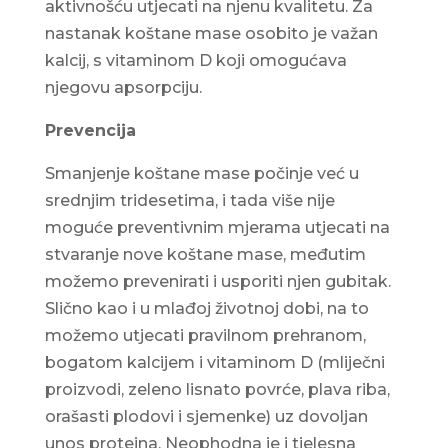
aktivnošću utjecati na njenu kvalitetu. Za
nastanak koštane mase osobito je važan
kalcij, s vitaminom D koji omogućava
njegovu apsorpciju.
Prevencija
Smanjenje koštane mase počinje već u
srednjim tridesetima, i tada više nije
moguće preventivnim mjerama utjecati na
stvaranje nove koštane mase, međutim
možemo prevenirati i usporiti njen gubitak.
Slično kao i u mlađoj životnoj dobi, na to
možemo utjecati pravilnom prehranom,
bogatom kalcijem i vitaminom D (mliječni
proizvodi, zeleno lisnato povrće, plava riba,
orašasti plodovi i sjemenke) uz dovoljan
unos proteina. Neophodna je i tjelesna