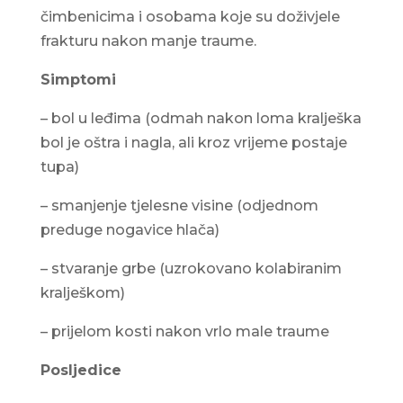
čimbenicima i osobama koje su doživjele
frakturu nakon manje traume.
Simptomi
– bol u leđima (odmah nakon loma kralješka
bol je oštra i nagla, ali kroz vrijeme postaje
tupa)
– smanjenje tjelesne visine (odjednom
preduge nogavice hlača)
– stvaranje grbe (uzrokovano kolabiranim
kralješkom)
– prijelom kosti nakon vrlo male traume
Posljedice