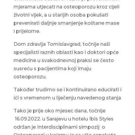
mjerama utjecati na osteoporozu kroz cijeli
životni vijek, a u starijih osoba pokušati
prevenirati daljnje smanjenje koštane mase
i prijelome.
Dom zdravlja Tomislavgrad, točnije naši
specijalisti raznih oblasti kao i doktori opće
medicine u svakodnevnoj praksi se često
susreću s pacijentima koji imaju
osteoporozu.
Također trudimo se i kontinuirano educirati i
ići s vremenom u liječenju navedenog stanja
Tako je prije oko mjesec dana, točnije
16.09.2022. u Sarajevu u hotelu Ibis Styles
održan je Interdisciplinarni simpozij o