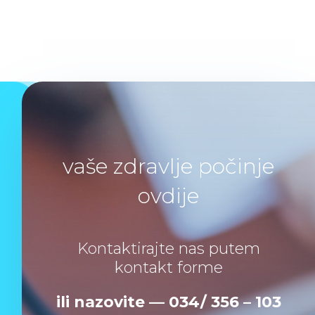
vaše zdravlje počinje
ovdije
Kontaktirajte nas putem
kontakt forme
ili nazovite — 034/ 356 – 103