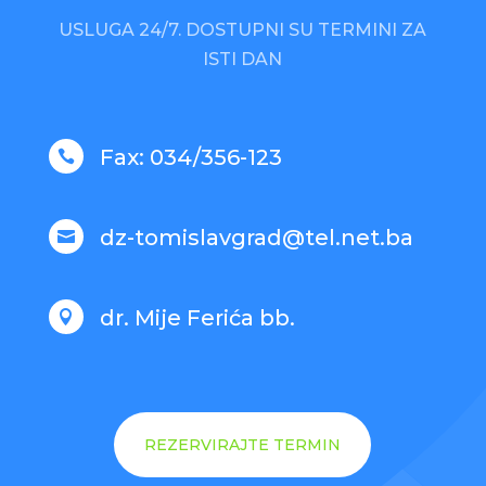
USLUGA 24/7.
DOSTUPNI SU TERMINI ZA
ISTI DAN
Fax: 034/356-123

dz-tomislavgrad@tel.net.ba

dr. Mije Ferića bb.

REZERVIRAJTE TERMIN