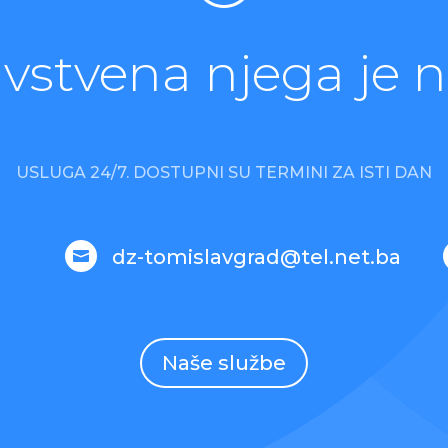
avstvena njega je n
USLUGA 24/7.
DOSTUPNI SU TERMINI ZA ISTI DAN
dz-tomislavgrad@tel.net.ba

Naše službe