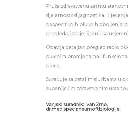
Pruža zdravstvenu zaštitu stanovni
djelatnosti: dijagnostika i liječenje
nespecifičnih plućnih oboljenja, o
pregleda, izdaje liječnička uvjerenj
Obavlja detaljan pregled radiološ
plućnim promjenama i funkcional
pluća.
Surađuje sa ostalim službama u ok
županijskim zdravstvenim ustano
Vanjski suradnik: Ivan Zrno,
dr.med.spec.pneumoftiziologije