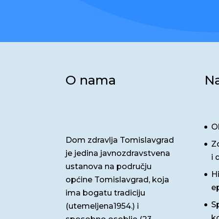
O nama
Na
O
Dom zdravlja Tomislavgrad
Z
je jedina javnozdravstvena
i 
ustanova na području
H
općine Tomislavgrad, koja
e
ima bogatu tradiciju
Sp
(utemeljena1954.) i
ko