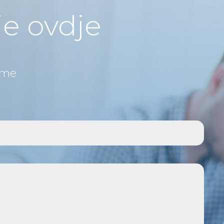
je ovdje
rme