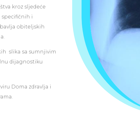
štva kroz sljedeće
 specifičnih i
bavlja obiteljskih
a.
kih slika sa sumnjivim
nu dijagnostiku
viru Doma zdravlja i
vama.
Kont