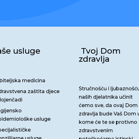
še usluge
Tvoj Dom
zdravlja
biteljska medicina
Stručnošću i ljubaznošć
dravstvena zaštita djece
naših djelatnika učinit
dojenčadi
ćemo sve, da ovaj Dom
igijensko
zdravlja bude Vaš Dom 
pidemiološke usluge
kome će te se protivno
ecijalističke
zdravstvenim
nzilijarne usluge
poteškoćama istinski