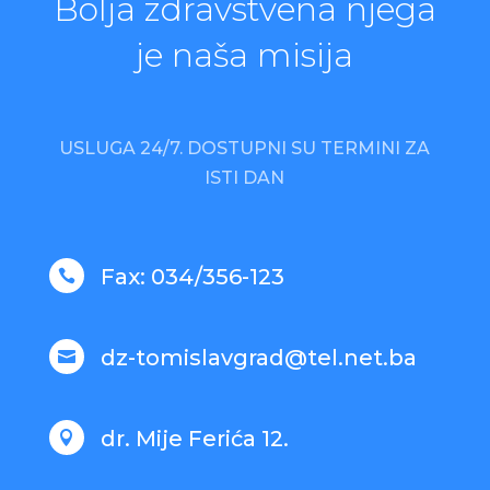
Bolja zdravstvena njega
je naša misija
USLUGA 24/7.
DOSTUPNI SU TERMINI ZA
ISTI DAN
Fax: 034/356-123

dz-tomislavgrad@tel.net.ba

dr. Mije Ferića 12.
