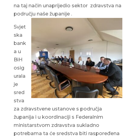
na taj način unaprijedio sektor zdravstva na
području naše županije .
Svjet
ska
bank
a u
BiH
osig
urala
je
sred
stva
za zdravstvene ustanove s područja
županija i u koordinaciji s Federalnim
ministarstvom zdravstva sukladno
potrebama ta će sredstva biti raspoređena