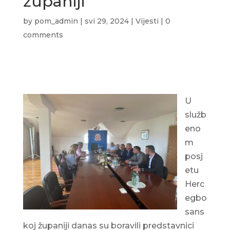
županiji
by
pom_admin
|
svi 29, 2024
|
Vijesti
|
0
comments
U
služb
eno
m
posj
etu
Herc
egbo
sans
koj županiji danas su boravili predstavnici