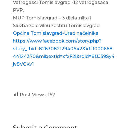
Vatrogasci Tomislavgrad -12 vatrogasaca
PVP,
MUP Tomislavgrad – 3 djelatnika i
Služba za civilnu zaštitu Tomislavgrad
Općina Tomislavgrad-Ured načelnika
https://www.facebook.com/story.php?
story_fbid=826308212940642&id=1000668
44124370&mibextid=xfxF2i&rdid=8UJ59Sy4
jv8VCKv1
Post Views:
167
Submit a Comment