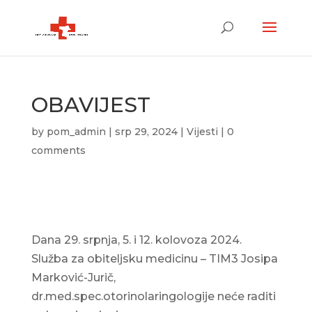
OBAVIJEST
by
pom_admin
|
srp 29, 2024
|
Vijesti
|
0
comments
Dana 29. srpnja, 5. i 12. kolovoza 2024.
Služba za obiteljsku medicinu – TIM3 Josipa
Marković-Jurič,
dr.med.spec.otorinolaringologije neće raditi