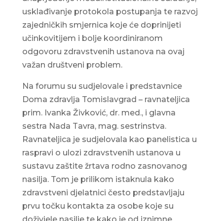
usklađivanje protokola postupanja te razvoj
zajedničkih smjernica koje će doprinijeti
učinkovitijem i bolje koordiniranom
odgovoru zdravstvenih ustanova na ovaj
važan društveni problem.
Na forumu su sudjelovale i predstavnice
Doma zdravlja Tomislavgrad – ravnateljica
prim. Ivanka Živković, dr. med., i glavna
sestra Nada Tavra, mag. sestrinstva.
Ravnateljica je sudjelovala kao panelistica u
raspravi o ulozi zdravstvenih ustanova u
sustavu zaštite žrtava rodno zasnovanog
nasilja. Tom je prilikom istaknula kako
zdravstveni djelatnici često predstavljaju
prvu točku kontakta za osobe koje su
doživjele nasilje te kako je od iznimne