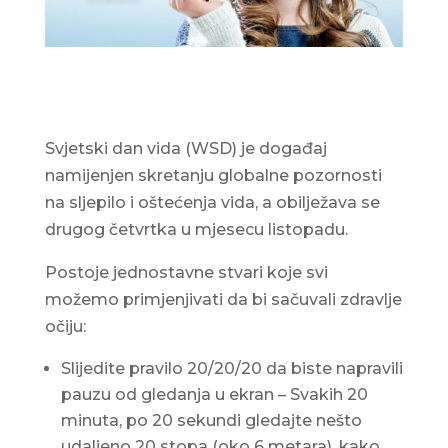
Svjetski dan vida (WSD) je događaj
namijenjen skretanju globalne pozornosti
na sljepilo i oštećenja vida, a obilježava se
drugog četvrtka u mjesecu listopadu.
Postoje jednostavne stvari koje svi
možemo primjenjivati da bi sačuvali zdravlje
očiju:
Slijedite pravilo 20/20/20 da biste napravili
pauzu od gledanja u ekran – Svakih 20
minuta, po 20 sekundi gledajte nešto
udaljeno 20 stopa (oko 6 metara), kako