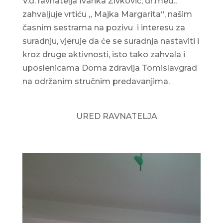
V.d. ravnatelja Ivanka Živković, dr.med.,
zahvaljuje vrtiću „ Majka Margarita“, našim
časnim sestrama na pozivu i interesu za
suradnju, vjeruje da će se suradnja nastaviti i
kroz druge aktivnosti, isto tako zahvala i
uposlenicama Doma zdravlja Tomislavgrad
na održanim stručnim predavanjima.
URED RAVNATELJA