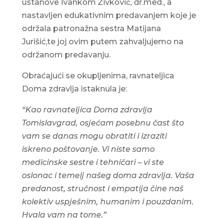
ustanove Ivankom Živković, dr.med., a
nastavljen edukativnim predavanjem koje je
održala patronažna sestra Matijana
Jurišić,te joj ovim putem zahvaljujemo na
održanom predavanju.
Obraćajući se okupljenima, ravnateljica
Doma zdravlja istaknula je:
“Kao ravnateljica Doma zdravlja
Tomislavgrad, osjećam posebnu čast što
vam se danas mogu obratiti i izraziti
iskreno poštovanje. Vi niste samo
medicinske sestre i tehničari – vi ste
oslonac i temelj našeg doma zdravlja. Vaša
predanost, stručnost i empatija čine naš
kolektiv uspješnim, humanim i pouzdanim.
Hvala vam na tome.”